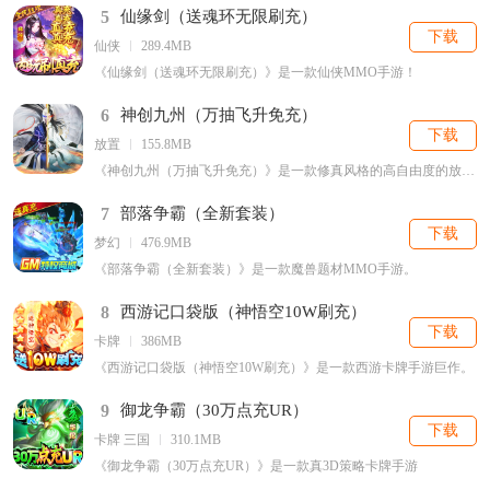
5
仙缘剑（送魂环无限刷充）
下载
仙侠
289.4MB
《仙缘剑（送魂环无限刷充）》是一款仙侠MMO手游！
6
神创九州（万抽飞升免充）
下载
放置
155.8MB
《神创九州（万抽飞升免充）》是一款修真风格的高自由度的放置游戏。
7
部落争霸（全新套装）
下载
梦幻
476.9MB
《部落争霸（全新套装）》是一款魔兽题材MMO手游。
8
西游记口袋版（神悟空10W刷充）
下载
卡牌
386MB
《西游记口袋版（神悟空10W刷充）》是一款西游卡牌手游巨作。
9
御龙争霸（30万点充UR）
下载
卡牌 三国
310.1MB
《御龙争霸（30万点充UR）》是一款真3D策略卡牌手游