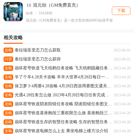
10
混元劫（GM免费直充）
下载
仙侠
334.6MB
混元劫（GM免费直充）是一款大型在线MMO仙侠手游
相关攻略
攻略
泰拉瑞亚变态刀怎么获取
2022-06-02
问答
泰拉瑞亚变态刀怎么获得
2022-06-02
攻略
崩坏星穹铁道飞天纸鹤任务攻略 飞天纸鹤隐藏任务通关流程解析
2023-04-28
攻略
羊了个羊4.28关卡攻略 羊羊大世界4月28日每日一关通关流程
2023-04-28
攻略
保卫萝卜4周赛4.28攻略 4月28日西游周赛图文通关流程
2023-04-28
攻略
光遇4.28任务怎么做 2023年4月28日每日任务完成攻略
2023-04-28
攻略
崩坏星穹铁道阴差阳错任务攻略 阴差阳错任务图文通关流程
2023-04-28
攻略
崩坏星穹铁道基座舱段三重权限怎么做 基座舱段三重权限任务攻略
2023-04-28
攻略
崩坏星穹铁道生存的智慧任务攻略 生存的智慧任务通关流程
2023-04-28
攻略
崩坏星穹铁道电梯怎么上去 乘坐电梯上楼方法介绍
2023-04-28