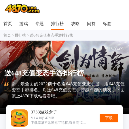
首页
游戏
专题
排行榜
攻略
问答
标签
首页
>
排行榜
> 送648充值变态手游排行榜
2023-03-09
送648充值变态手游排行榜
4870下载站送648充值变态手游排行榜为各位用户带来了最
新，最全面的2022前十名送648充值变态手游，送648充值
变态手游排名。对送648充值变态手游感兴趣的朋友，下面
就上4870下载站看看吧。
3733游戏盒子
下载
V1.4.10|5.47MB
下载享满V无限元宝特权,海量高福利手游！