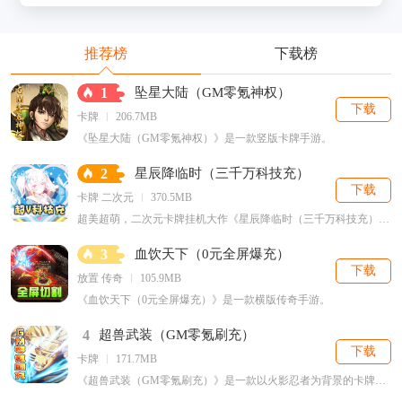
推荐榜
下载榜
1
坠星大陆（GM零氪神权）
下载
卡牌
206.7MB
《坠星大陆（GM零氪神权）》是一款竖版卡牌手游。
2
星辰降临时（三千万科技充）
下载
卡牌 二次元
370.5MB
超美超萌，二次元卡牌挂机大作《星辰降临时（三千万科技充）》燃情上线啦！！！精美的人物制作，超多有趣的游戏玩法，众多女神贴贴，不服不行；
3
血饮天下（0元全屏爆充）
下载
放置 传奇
105.9MB
《血饮天下（0元全屏爆充）》是一款横版传奇手游。
4
超兽武装（GM零氪刷充）
下载
卡牌
171.7MB
《超兽武装（GM零氪刷充）》是一款以火影忍者为背景的卡牌手游。