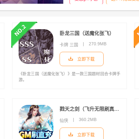
卧龙三国（送魔化张飞）
|
270.9MB
卡牌 三国
立即下载
《卧龙三国（送魔化张飞）》是一款三国题材回合卡牌手
游。
戮天之剑（飞升无限刷真充）
|
360.2MB
仙侠
立即下载