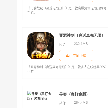
《玛雅战纪（高爆无限刀）》是一款高爆复古无限刀传奇
手游。
亚瑟神剑（爽送真充无限）
|
232.1MB
传奇
立即下载
《亚瑟神剑（爽送真充无限）》是一款多人在线经典RPG
手游
寻秦（真打金版）
|
284.4MB
动作