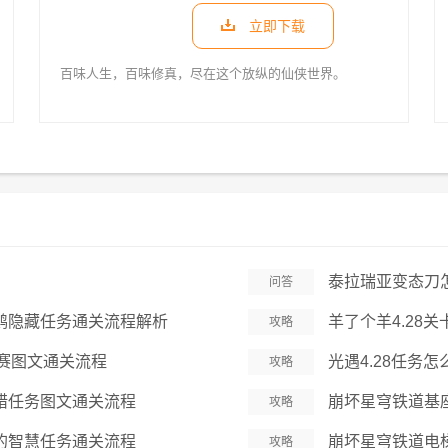
立即下载
百味人生，百味修真，尽在这个放纵的仙侠世界。
泰拉瑞亚变态刀
问答
鹤隐藏任务通关流程解析
羊了个羊4.28
攻略
周赛图文通关流程
光遇4.28任务怎
攻略
错任务图文通关流程
崩坏星穹铁道基
攻略
的智慧任务通关流程
崩坏星穹铁道电
攻略