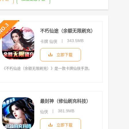
不朽仙途（余额无限刷充）
|
343.5MB
卡牌 仙侠
立即下载
《不朽仙途（余额无限刷充）》是一款卡牌仙侠手游。
最封神（修仙刷充科技）
|
381.9MB
仙侠
立即下载