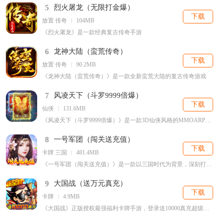
5
烈火屠龙（无限打金爆）
下载
放置 传奇
104MB
《烈火屠龙》是一款经典复古传奇手游
6
龙神大陆（蛮荒传奇）
下载
放置 传奇
90.2MB
《龙神大陆（蛮荒传奇）》是一款全新蛮荒大陆的复古传奇游戏
7
风凌天下（斗罗9999倍爆）
下载
仙侠
131.6MB
《风凌天下（斗罗9999倍爆）》是一款3D仙侠风格的MMOARPG类型手机游戏
8
一号军团（闯关送充值）
下载
卡牌 三国
481.4MB
《一号军团（闯关送充值）》是一款以三国时代为背景，深刻打造放置养成的游戏大作
9
大国战（送万元真充）
下载
卡牌
4.9MB
《大国战》正版授权最强福利卡牌手游，登录送10000真充超级福利！