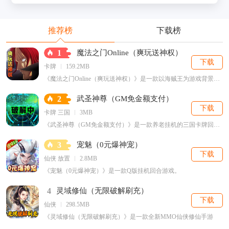
推荐榜
下载榜
1
魔法之门Online（爽玩送神权）
下载
卡牌
159.2MB
《魔法之门Online（爽玩送神权）》是一款以海贼王为游戏背景的卡牌手游。
2
武圣神尊（GM免金额支付）
下载
卡牌 三国
3MB
《武圣神尊（GM免金额支付）》是一款养老挂机的三国卡牌回合游戏。
3
宠魅（0元爆神宠）
下载
仙侠 放置
2.8MB
《宠魅（0元爆神宠）》是一款Q版挂机回合游戏。
4
灵域修仙（无限破解刷充）
下载
仙侠
298.5MB
《灵域修仙（无限破解刷充）》是一款全新MMO仙侠修仙手游