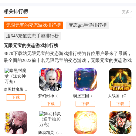
相关排行榜
更多 >
无限元宝的变态游戏排行榜
变态gm手游排行榜
送648充值变态手游排行榜
无限元宝的变态游戏排行榜
4870下载站无限元宝的变态游戏排行榜为各位用户带来了最新，
最全面的2022前十名无限元宝的变态游戏，无限元宝的变态游戏
排名。对无限元宝的变态游戏感兴趣的朋友，下面就上4870下载
站看看吧。
暗黑封魔录（送女神万充）
梦幻封神（送十万真充）
碉堡三国（GM刷充）
大战国（GM魂环无限刀）
下载
下载
下载
下载
舞动精灵（送千抽10万充）