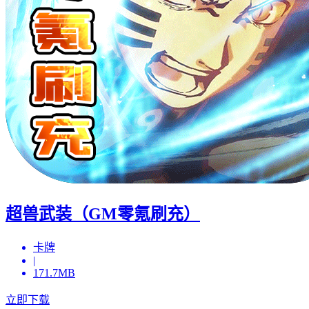
超兽武装（GM零氪刷充）
卡牌
|
171.7MB
立即下载