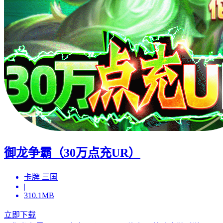
御龙争霸（30万点充UR）
卡牌 三国
|
310.1MB
立即下载