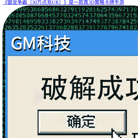
《御龙争霸（30万点充UR）》是一款真3D策略卡牌手游