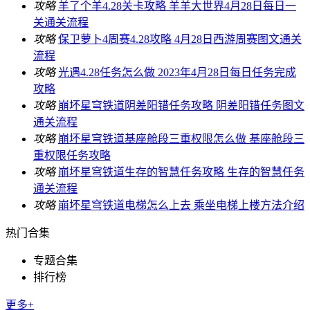
攻略
羊了个羊4.28关卡攻略 羊羊大世界4月28日每日一
关通关流程
攻略
保卫萝卜4周赛4.28攻略 4月28日西游周赛图文通关
流程
攻略
光遇4.28任务怎么做 2023年4月28日每日任务完成
攻略
攻略
崩坏星穹铁道阴差阳错任务攻略 阴差阳错任务图文
通关流程
攻略
崩坏星穹铁道基座舱段三重权限怎么做 基座舱段三
重权限任务攻略
攻略
崩坏星穹铁道生存的智慧任务攻略 生存的智慧任务
通关流程
攻略
崩坏星穹铁道电梯怎么上去 乘坐电梯上楼方法介绍
热门合集
专题合集
排行榜
更多+