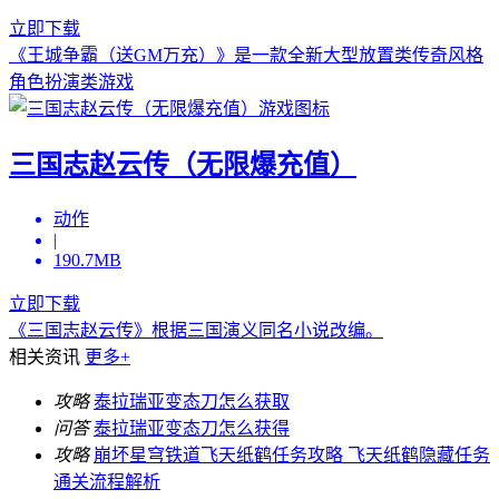
立即下载
《王城争霸（送GM万充）》是一款全新大型放置类传奇风格
角色扮演类游戏
三国志赵云传（无限爆充值）
动作
|
190.7MB
立即下载
《三国志赵云传》根据三国演义同名小说改编。
相关资讯
更多+
攻略
泰拉瑞亚变态刀怎么获取
问答
泰拉瑞亚变态刀怎么获得
攻略
崩坏星穹铁道飞天纸鹤任务攻略 飞天纸鹤隐藏任务
通关流程解析