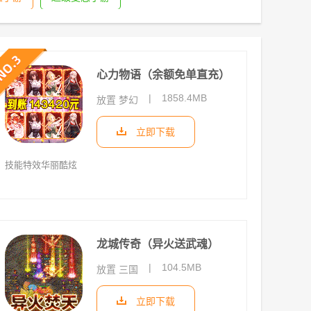
心力物语（余额免单直充）
|
1858.4MB
放置 梦幻
立即下载
技能特效华丽酷炫
龙城传奇（异火送武魂）
|
104.5MB
放置 三国
立即下载