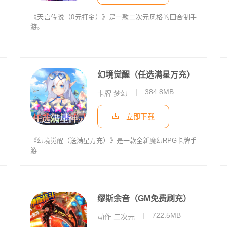
《天宫传说（0元打金）》是一款二次元风格的回合制手
游。
幻境觉醒（任选满星万充）
|
384.8MB
卡牌 梦幻
立即下载
《幻境觉醒（送满星万充）》是一款全新魔幻RPG卡牌手
游
缪斯余音（GM免费刷充）
|
722.5MB
动作 二次元