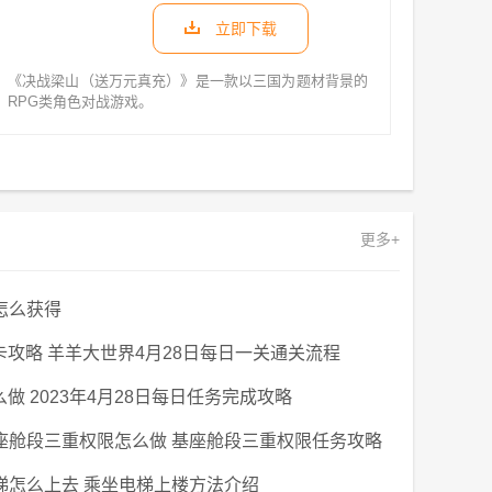
立即下载
《决战梁山（送万元真充）》​是一款以三国为题材背景的
RPG类角色对战游戏。
更多+
怎么获得
关卡攻略 羊羊大世界4月28日每日一关通关流程
么做 2023年4月28日每日任务完成攻略
座舱段三重权限怎么做 基座舱段三重权限任务攻略
梯怎么上去 乘坐电梯上楼方法介绍