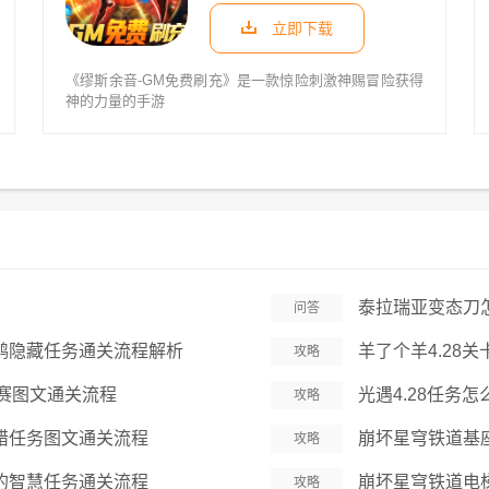
立即下载
《缪斯余音-GM免费刷充》是一款惊险刺激神赐冒险获得
神的力量的手游
泰拉瑞亚变态刀
问答
鹤隐藏任务通关流程解析
羊了个羊4.28
攻略
周赛图文通关流程
光遇4.28任务怎
攻略
错任务图文通关流程
崩坏星穹铁道基
攻略
的智慧任务通关流程
崩坏星穹铁道电
攻略