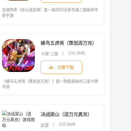
龙城传奇（异火送武魂）是一款2022全新专属三国版本传
奇手游
蜂鸟五虎将（策划送万充）
|
134.3MB
卡牌 三国
立即下载
《蜂鸟五虎将（策划送万充）》是一款超高福利三国卡牌
手游
决战梁山（送万元真充）
|
220.8MB
放置