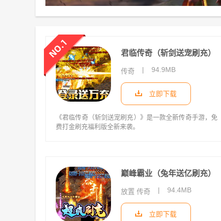
君临传奇（斩剑送宠刷充）
|
94.9MB
传奇
立即下载
《君临传奇（斩剑送宠刷充）》是一款全新传奇手游，免
费打金刷充福利版全新来袭。
巅峰霸业（兔年送亿刷充）
|
94.4MB
放置 传奇
立即下载