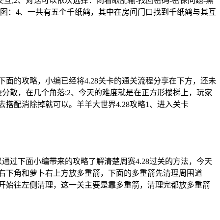
;2、对话可以依次选择：闭着眼乱输-找回密码-密保问题-黑
如下图：4、一共有五个千纸鹤，其中在房间门口找到千纸鹤与其互
下面的攻略，小编已经将4.28关卡的通关流程分享在下方，还未
较分散，在几个角落;2、今天的难度就是在正方形楼梯上，玩家
搭配消除掉就可以。羊羊大世界4.28攻略1、进入关卡
通过下面小编带来的攻略了解清楚周赛4.28过关的方法，今天
在右下角和萝卜右上方放多重箭，下面的多重箭先清理周围道
后开始往左侧清理，这一关主要是靠多重箭，清理完都放多重箭