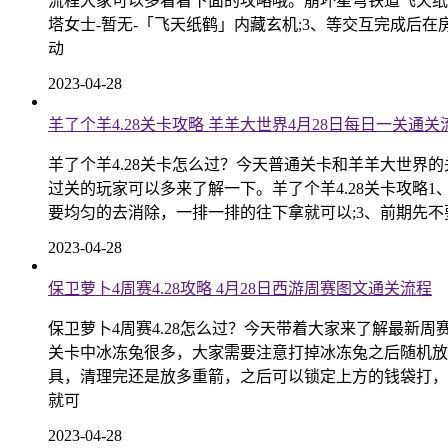
流程大家可以多看看下面的攻略哦。崩坏星穹铁道飞天纸鹤
塔女士-暂无-「飞天纸鹤」内藏玄机;3、等交互完成后
动
2023-04-28
羊了个羊4.28关卡攻略 羊羊大世界4月28日每日一关通关
羊了个羊4.28关卡怎么过？今天普通关卡和羊羊大世界
过关的玩家可以多来了解一下。羊了个羊4.28关卡攻略
要均匀的去消除，一排一排的往下拿就可以;3、前期先不
2023-04-28
保卫萝卜4周赛4.28攻略 4月28日西游周赛图文通关流程
保卫萝卜4周赛4.28怎么过？今天带着大家来了解最新
关卡中冰冻兔很多，大家需要注意打掉冰冻兔之后随机放的
具，清理完还是放多重箭，之后可以锁定上方的钱袋打，
就可
2023-04-28