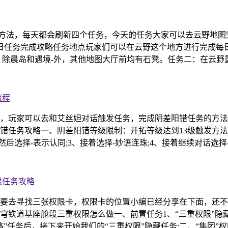
通关方法，每天都会刷新四个任务，今天的任务大家可以去云野地
日每日任务完成攻略任务地点玩家们可以在云野这个地方进行完成
：除晨岛和遇境-外，其他地图大厅前均有石凳。任务二：在云野
流程
，玩家可以去和艾丝妲对话触发任务，完成阴差阳错任务的方法
错任务攻略一、阴差阳错等级限制：开拓等级达到13级触发方
后选择-表示认同;3、接着选择-妙语连珠;4、接着继续对话选择
限任务攻略
要去寻找三张权限卡，权限卡的位置小编已经分享在下面，还不
穹铁道基座舱段三重权限怎么做一、前置任务1、“三重权限”隐
”任务后，接下来开始我们的“三重权限”隐藏任务;二、“集团”