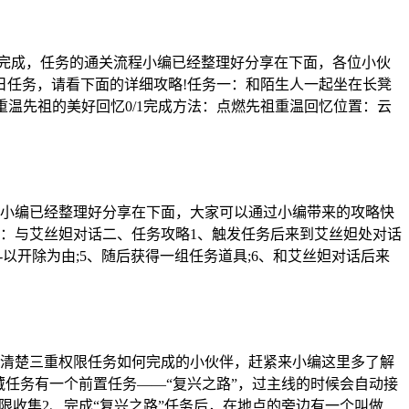
图完成，任务的通关流程小编已经整理好分享在下面，各位小伙
每日任务，请看下面的详细攻略!任务一：和陌生人一起坐在长凳
重温先祖的美好回忆0/1完成方法：点燃先祖重温回忆位置：云
小编已经整理好分享在下面，大家可以通过小编带来的攻略快
法：与艾丝妲对话二、任务攻略1、触发任务后来到艾丝妲处对话
-以开除为由;5、随后获得一组任务道具;6、和艾丝妲对话后来
清楚三重权限任务如何完成的小伙伴，赶紧来小编这里多了解
藏任务有一个前置任务——“复兴之路”，过主线的时候会自动接
权限收集2、完成“复兴之路”任务后，在地点的旁边有一个叫做