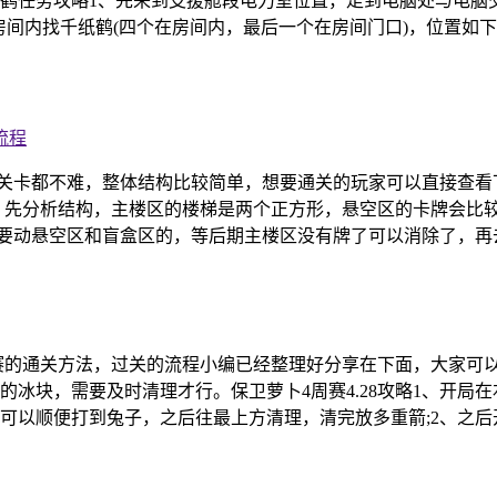
任务攻略1、先来到支援舱段电力室位置，走到电脑处与电脑交互
在房间内找千纸鹤(四个在房间内，最后一个在房间门口)，位置
流程
的关卡都不难，整体结构比较简单，想要通关的玩家可以直接查看
1、先分析结构，主楼区的楼梯是两个正方形，悬空区的卡牌会比
要动悬空区和盲盒区的，等后期主楼区没有牌了可以消除了，再去
周赛的通关方法，过关的流程小编已经整理好分享在下面，大家可以
冰块，需要及时清理才行。保卫萝卜4周赛4.28攻略1、开局
可以顺便打到兔子，之后往最上方清理，清完放多重箭;2、之