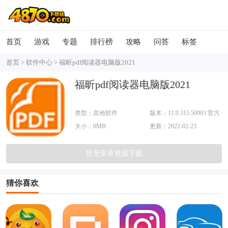
首页
游戏
专题
排行榜
攻略
问答
标签
首页
>
软件中心
>
福昕pdf阅读器电脑版2021
福昕pdf阅读器电脑版2021
类型：其他软件
版本：11.0.315.50903 官方
大小：0MB
最新版
更新：2022-02-23
暂无安卓资源下载
猜你喜欢