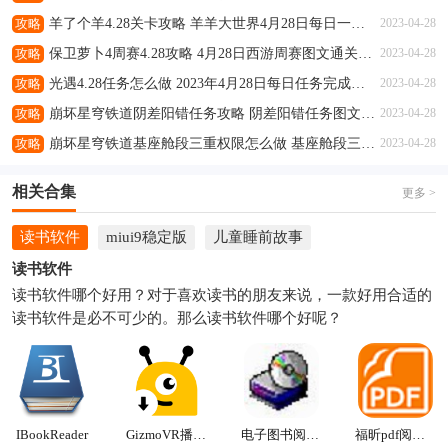
攻略
羊了个羊4.28关卡攻略 羊羊大世界4月28日每日一关通关流程
2023-04-28
攻略
保卫萝卜4周赛4.28攻略 4月28日西游周赛图文通关流程
2023-04-28
攻略
光遇4.28任务怎么做 2023年4月28日每日任务完成攻略
2023-04-28
攻略
崩坏星穹铁道阴差阳错任务攻略 阴差阳错任务图文通关流程
2023-04-28
攻略
崩坏星穹铁道基座舱段三重权限怎么做 基座舱段三重权限任务攻略
2023-04-28
相关合集
更多 >
读书软件
miui9稳定版
儿童睡前故事
读书软件
读书软件哪个好用？对于喜欢读书的朋友来说，一款好用合适的
读书软件是必不可少的。那么读书软件哪个好呢？
IBookReader
GizmoVR播放器
电子图书阅读器
福昕pdf阅读器电脑版2021