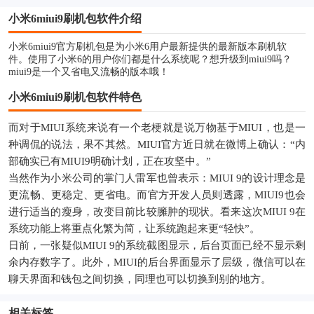
小米6miui9刷机包软件介绍
小米6miui9官方刷机包是为小米6用户最新提供的最新版本刷机软
件。使用了小米6的用户你们都是什么系统呢？想升级到miui9吗？
miui9是一个又省电又流畅的版本哦！
小米6miui9刷机包软件特色
而对于MIUI系统来说有一个老梗就是说万物基于MIUI，也是一
种调侃的说法，果不其然。MIUI官方近日就在微博上确认：“内
部确实已有MIUI9明确计划，正在攻坚中。”
当然作为小米公司的掌门人雷军也曾表示：MIUI 9的设计理念是
更流畅、更稳定、更省电。而官方开发人员则透露，MIUI9也会
进行适当的瘦身，改变目前比较臃肿的现状。看来这次MIUI 9在
系统功能上将重点化繁为简，让系统跑起来更“轻快”。
日前，一张疑似MIUI 9的系统截图显示，后台页面已经不显示剩
余内存数字了。此外，MIUI的后台界面显示了层级，微信可以在
聊天界面和钱包之间切换，同理也可以切换到别的地方。
相关标签