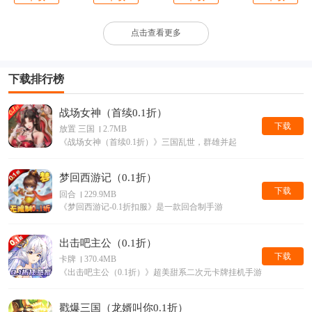
点击查看更多
下载排行榜
战场女神（首续0.1折）
下载
放置 三国
2.7MB
《战场女神（首续0.1折）》三国乱世，群雄并起
梦回西游记（0.1折）
下载
回合
229.9MB
《梦回西游记-0.1折扣服》是一款回合制手游
出击吧主公（0.1折）
下载
卡牌
370.4MB
《出击吧主公（0.1折）》超美甜系二次元卡牌挂机手游它来了
戳爆三国（龙婿叫你0.1折）