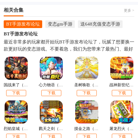
相关合集
更多 >
BT手游发布论坛
变态gm手游
送648充值变态手游
BT手游发布论坛
最近非常多的玩家都开始玩BT手游发布论坛了，玩腻了想要换一
款更好玩的变态游戏。不要着急，我们为您带来了最热门、最好
玩的变态件套免费下载，并且实时更新，为您带来最好的游戏体
验。下面就和小编一起来看看吧，总有一款BT手游发布论坛是你
喜欢的，快来下载体验吧。
国战来了（特权BOSS刷充）
心力物语（余额免单直充）
圣树唤歌（余额全免提充）
战神新世纪（兔兔超爆充）
下载
下载
下载
下载
烈焰皇城（神兽双魂环打金）
戮天之剑（飞升无限刷真充）
摸金之路（亿万攻击魂环）
屠龙烈火（送5万真充）
下载
下载
下载
下载