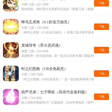
下载
卡牌 三国
427.1MB
真的聒噪，我叶晨今天就要试试这款《戳爆三国（龙婿叫你0.1折）
蜂鸟五虎将（0.1折送万抽充）
下载
卡牌 三国
133.4MB
《蜂鸟五虎将（0.1折送万抽充）》经典三国卡牌手游全新0.1折版本
龙城传奇（异火送武魂）
下载
放置 三国
104.5MB
龙城传奇（异火送武魂）是一款2022全新专属三国版本传奇手游
时之幻想曲（UR全免刷充）
下载
卡牌
1005.5MB
《时之幻想曲（UR全免刷充）》是一款治愈系和风卡牌游戏
葫芦兄弟：七子降妖（高倍代金返利版）
下载
卡牌
716.5MB
由上海美术电影制片厂正版授权，以86年剪纸风《葫芦兄弟》动画片