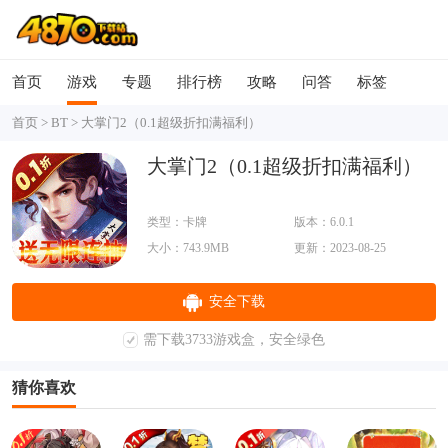
首页
游戏
专题
排行榜
攻略
问答
标签
首页
>
BT
>
大掌门2（0.1超级折扣满福利）
大掌门2（0.1超级折扣满福利）
类型：卡牌
版本：6.0.1
大小：743.9MB
更新：2023-08-25
安全下载
需下载3733游戏盒，安全绿色
猜你喜欢