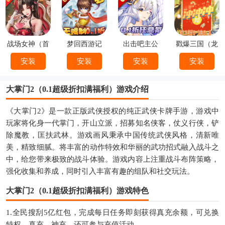
战场女神（首
梦回西游记
出击吧主公
戳爆三国（龙
续0.1折）
（0.1折）
（0.1折）
婿叫你0.1折）
安装
安装
安装
安装
大掌门2（0.1超级折扣满福利）游戏介绍
《大掌门2》是一款正版武侠授权的纯正武侠卡牌手游，游戏中
玩家将化身一代掌门，开山立派，招募知名侠客，仗义行侠，铲
除魔教，匡扶武林。游戏画风秉承中国传统武侠风格，清新唯
美，精致细腻。将丰富的动作特效和华丽的武功招式融入战斗之
中，给您带来极致的战斗体验。游戏内容上注重战斗布阵策略，
强化收集和养成，同时引入丰富有趣的组队和社交玩法。
大掌门2（0.1超级折扣满福利）游戏特色
1.全民搜刮5亿红包，完成每日任务即刻获得真充余额，可兑换
特权，真充，神充，还可参与充值活动。