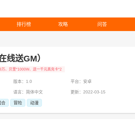
排行榜
攻略
问答
在线送GM）
88万、贝里*1000W、送一千元真充卡*2
版本：1.0
平台：安卓
语言：简体中文
更新：2022-03-15
回合
冒险
动漫