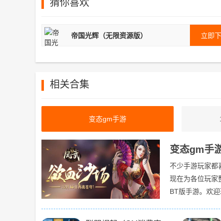
猜你喜欢
帝国光辉（无限资源版）
立即
相关合集
变态gm手游
变态gm手
不少手游玩家都
现在为各位玩家
BT版手游。欢