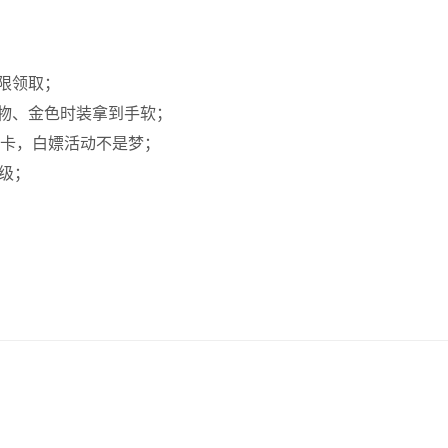
限领取；
物、金色时装拿到手软；
值卡，白嫖活动不是梦；
级；