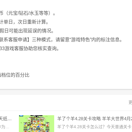
（元宝/钻石/水玉等等）。
计单日，次日重新计算。
节假日可能出现延误的情况。
联系客服申请】三种模式，请留意“游戏特色”内的标注信息。
33游戏客服协助您核实查询。
充值档位的百分比
更
崩坏星穹铁道飞天纸鹤任务攻略 飞天纸鹤隐藏任务通关流程解析
崩坏星穹铁道飞天纸鹤任务怎么做？作为游戏中的隐藏任务，很多小伙伴都还不清楚飞天纸鹤任务的通关方法，今天小编就带着大家一起来了解一下飞天纸鹤任务是如何完成的，过关流程大家可以多看看下面的攻略哦。崩坏星穹铁道飞天纸鹤任务攻略1、先来到支援舱段电力室位置，走到电脑处与电脑交互;2、对话可以依次选择：闭着眼乱输-找回密码-密保问题-黑塔女士-暂无-「飞天纸鹤」内藏玄机;3、等交互完成后在房间内找千纸鹤(四个在房间内，最后一个在房间门口)，位置如下图：4、一共有五个千纸鹤，其中在房间门口找到千纸鹤与其互动
羊了个羊4.28关卡怎么过？今天普通关卡和羊羊大世界的关卡都不难，整体