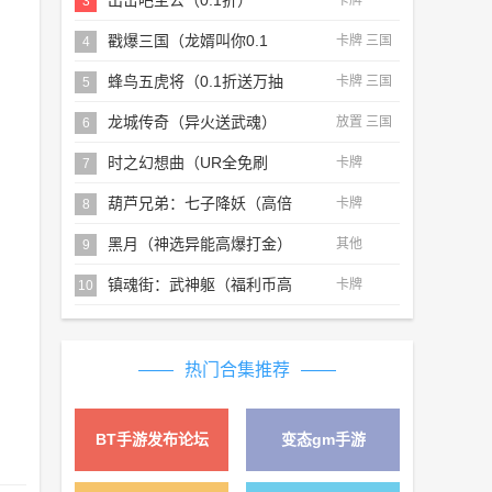
出击吧主公（0.1折）
卡牌
3
戳爆三国（龙婿叫你0.1
卡牌 三国
4
折）
蜂鸟五虎将（0.1折送万抽
卡牌 三国
5
充）
龙城传奇（异火送武魂）
放置 三国
6
时之幻想曲（UR全免刷
卡牌
7
充）
葫芦兄弟：七子降妖（高倍
卡牌
8
代金返利版）
黑月（神选异能高爆打金）
其他
9
镇魂街：武神躯（福利币高
卡牌
10
返版）
热门合集推荐
BT手游发布论坛
变态gm手游
详情 »