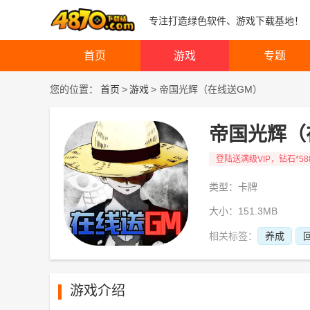
专注打造绿色软件、游戏下载基地！
首页
游戏
专题
您的位置：
首页
>
游戏
>
帝国光辉（在线送GM）
帝国光辉（
登陆送满级VIP，钻石*5
类型：卡牌
大小：151.3MB
相关标签：
养成
游戏介绍