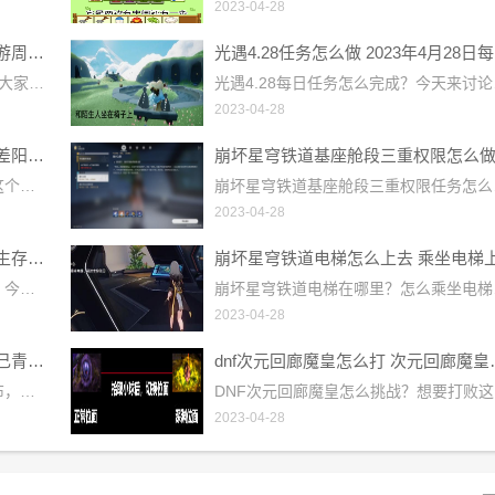
2023-04-28
保卫萝卜4周赛4.28攻略 4月28日西游周赛图文通关流程
光遇
保卫萝卜4周赛4.28怎么过？今天带着大家来了解最新周赛的通关方法，过关的流程小编已经整理好分享在下面，大家可以通过下面小编带来的攻略了解清楚周赛4.28过关的方法，今天关卡中冰冻兔很多，大家需要注意打掉冰冻兔之后随机放的冰块，需要及时清理才行。保卫萝卜4周赛4.28攻略1、开局在右下角和萝卜右上方放多重箭，下面的多重箭先清理周围道具，清理完还是放多重箭，之后可以锁定上方的钱袋打，可以顺便打到兔子，之后往最上方清理，清完放多重箭;2、之后开始往左侧清理，这一关主要是靠多重箭，清理完都放多重箭就可
光遇4.28每日任务怎么完成？今天来讨论日常任务的通关方法，每天都会刷
2023-04-28
崩坏星穹铁道阴差阳错任务攻略 阴差阳错任务图文通关流程
崩坏星穹铁道阴差阳错任务怎么做？这个任务的难度不大，玩家可以去和艾丝妲对话触发任务，完成阴差阳错任务的方法小编已经整理好分享在下面，大家可以通过小编带来的攻略快速的了解清楚阴差阳错任务的详情。崩坏星穹铁道阴差阳错任务攻略一、阴差阳错等级限制：开拓等级达到13级触发方法：与艾丝妲对话二、任务攻略1、触发任务后来到艾丝妲处对话后跟随小狗佩佩来到第一个地点;2、然后与卡波特对话，然后选择-表示认同;3、接着选择-妙语连珠;4、接着继续对话选择-以开除为由;5、随后获得一组任务道具;6、和艾丝妲对话后来
崩坏星穹铁道基座舱段三重权限任务怎么完成？任务中需要去寻找三张权限卡，
2023-04-28
崩坏星穹铁道生存的智慧任务攻略 生存的智慧任务通关流程
崩坏星穹铁道生存的智慧任务怎么做？今天要来讨论的是一个冒险任务，想要完成生存的智慧冒险任务的玩家，可以来小编这里了解一下任务的完成方法，通关的详情小编已经整理好分享在下方，大家赶紧来小编这里了解一下吧。崩坏星穹铁道生存的智慧任务攻略任务条件：玩家等级到达17级后自动接取，后续还有一个隐藏成就可以完成。任务奖励：40星琼，100冬城盾，1个贵重的宝箱任务概述：帮助桑博，寻找遗失的矿具，并获得最终的宝藏任务流程：1、任务通过短信接取，回复完后自动接取;2、来到标记位置，与桑博对话;3、之后前往寻找矿
崩坏星穹铁道电梯在哪里？怎么乘坐电梯？漩涡止于中心任务中需要大家找到电
2023-04-28
王者荣耀妲己九尾狐皮肤多少钱 妲己青丘九尾皮肤价格介绍
dnf次元回廊
王者荣耀妲己新皮肤青丘九尾已经公布，这款皮肤的外形设计很好看，喜欢这款皮肤的玩家非常多，小编今天就来给大家分享一下妲己青丘九尾皮肤的价格，详细的各位小伙伴赶紧看看下面小编给大家带来的攻略吧。王者荣耀妲己青丘九尾皮肤价格介绍1430点券左右。1、在2023年4月27日，王者荣耀正式上线“青丘·九尾”皮肤，并开启了相关的“九尾祈愿”活动，首周折扣1430点券或限时抽奖获得;2、如果想要获得至尊皮肤，保底需要6000点券才可获得，如果你拥有的皮肤很多的话，则只需要5000点券左右即可保底;3、除了通过
DNF次元回廊魔皇怎么挑战？想要打
2023-04-28