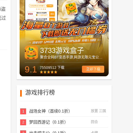
海盗
戏过
3733游戏盒子
聚合全网BT变态手游,网游无限元宝公益服
9.1
75509512 下载
立即下载
游戏排行榜
战场女神（首续0.1折）
放置 三国
1
梦回西游记（0.1折）
回合
2