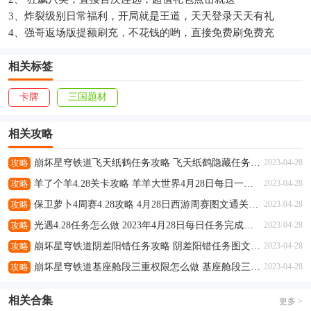
3、炸裂级别日常福利，开局就是王道，天天登录天天有礼
4、强哥返场版提额刷充，不花钱的哟，直接免费刷免费充
相关标签
卡牌
三国题材
相关攻略
攻略
崩坏星穹铁道飞天纸鹤任务攻略 飞天纸鹤隐藏任务通关流程解析
2023-04-28
攻略
羊了个羊4.28关卡攻略 羊羊大世界4月28日每日一关通关流程
2023-04-28
攻略
保卫萝卜4周赛4.28攻略 4月28日西游周赛图文通关流程
2023-04-28
攻略
光遇4.28任务怎么做 2023年4月28日每日任务完成攻略
2023-04-28
攻略
崩坏星穹铁道阴差阳错任务攻略 阴差阳错任务图文通关流程
2023-04-28
攻略
崩坏星穹铁道基座舱段三重权限怎么做 基座舱段三重权限任务攻略
2023-04-28
相关合集
更多 >