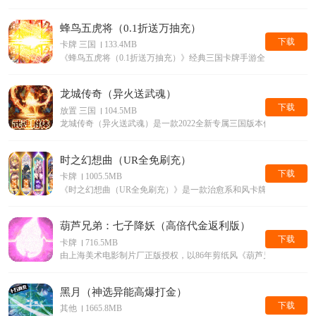
蜂鸟五虎将（0.1折送万抽充）
下载
卡牌 三国
133.4MB
《蜂鸟五虎将（0.1折送万抽充）》经典三国卡牌手游全新0.1折版本
龙城传奇（异火送武魂）
下载
放置 三国
104.5MB
龙城传奇（异火送武魂）是一款2022全新专属三国版本传奇手游
时之幻想曲（UR全免刷充）
下载
卡牌
1005.5MB
《时之幻想曲（UR全免刷充）》是一款治愈系和风卡牌游戏
葫芦兄弟：七子降妖（高倍代金返利版）
下载
卡牌
716.5MB
由上海美术电影制片厂正版授权，以86年剪纸风《葫芦兄弟》动画片
黑月（神选异能高爆打金）
下载
其他
1665.8MB