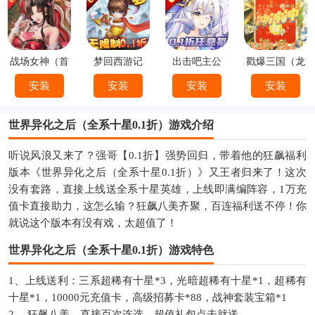
战场女神（首
梦回西游记
出击吧主公
戳爆三国（龙
续0.1折）
（0.1折）
（0.1折）
婿叫你0.1折）
安装
安装
安装
安装
世界异化之后（全系十星0.1折）游戏介绍
听说风浪又来了？强哥【0.1折】强势回归，带着他的狂飙福利
版本《世界异化之后（全系十星0.1折）》又王者归来了！这次
没有套路，直接上线送全系十星英雄，上线即满编阵容，1万充
值卡直接助力，这怎么输？狂飙八美齐聚，百连福利送不停！你
就说这个版本有没有戏，太超值了！
世界异化之后（全系十星0.1折）游戏特色
1、上线送利：三系超稀有十星*3，光暗超稀有十星*1，超稀有
十星*1，10000元充值卡，高级招募卡*88，战神套装宝箱*1
2、 狂飙八美，直接百次连选，超值礼包点击就送