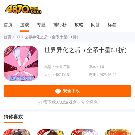
首页
游戏
专题
排行榜
攻略
问答
标签
首页
>
BT
>
世界异化之后（全系十星0.1折）
世界异化之后（全系十星0.1折）
类型：卡牌 三国
版本：1.0
大小：407.1MB
更新：2023-08-22
安全下载
需下载3733游戏盒，安全绿色
猜你喜欢