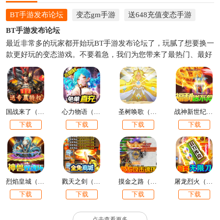
BT手游发布论坛
变态gm手游
送648充值变态手游
BT手游发布论坛
最近非常多的玩家都开始玩BT手游发布论坛了，玩腻了想要换一
款更好玩的变态游戏。不要着急，我们为您带来了最热门、最好
玩的变态件套免费下载，并且实时更新，为您带来最好的游戏体
验。下面就和小编一起来看看吧，总有一款BT手游发布论坛是你
喜欢的，快来下载体验吧。
国战来了（特权BOSS刷充）
心力物语（余额免单直充）
圣树唤歌（余额全免提充）
战神新世纪（兔兔超爆充）
下载
下载
下载
下载
烈焰皇城（神兽双魂环打金）
戮天之剑（飞升无限刷真充）
摸金之路（亿万攻击魂环）
屠龙烈火（送5万真充）
下载
下载
下载
下载
点击查看更多