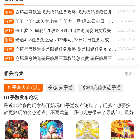
攻略
崩坏星穹铁道飞天纸鹤任务攻略 飞天纸鹤隐藏任务通关流程解析
2023-04-28
攻略
羊了个羊4.28关卡攻略 羊羊大世界4月28日每日一关通关流程
2023-04-28
攻略
保卫萝卜4周赛4.28攻略 4月28日西游周赛图文通关流程
2023-04-28
攻略
光遇4.28任务怎么做 2023年4月28日每日任务完成攻略
2023-04-28
攻略
崩坏星穹铁道阴差阳错任务攻略 阴差阳错任务图文通关流程
2023-04-28
攻略
崩坏星穹铁道基座舱段三重权限怎么做 基座舱段三重权限任务攻略
2023-04-28
相关合集
更多 >
BT手游发布论坛
变态gm手游
送648充值变态手游
BT手游发布论坛
最近非常多的玩家都开始玩BT手游发布论坛了，玩腻了想要换一
款更好玩的变态游戏。不要着急，我们为您带来了最热门、最好
玩的变态件套免费下载，并且实时更新，为您带来最好的游戏体
验。下面就和小编一起来看看吧，总有一款BT手游发布论坛是你
喜欢的，快来下载体验吧。