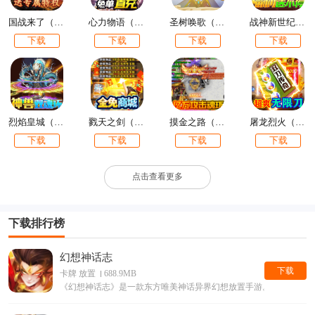
国战来了（特权BOSS刷充）
心力物语（余额免单直充）
圣树唤歌（余额全免提充）
战神新世纪（兔兔超爆充）
下载
下载
下载
下载
烈焰皇城（神兽双魂环打金）
戮天之剑（飞升无限刷真充）
摸金之路（亿万攻击魂环）
屠龙烈火（送5万真充）
下载
下载
下载
下载
点击查看更多
下载排行榜
幻想神话志
下载
卡牌 放置
688.9MB
《幻想神话志》是一款东方唯美神话异界幻想放置手游。