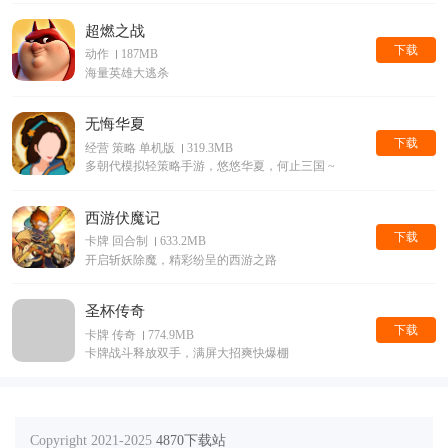
超燃之战
下载
动作
187MB
海量英雄大逃杀
无悔华夏
下载
经营 策略 单机版
319.3MB
多朝代模拟轻策略手游，悠悠华夏，何止三国 ~
西游伏魔记
下载
卡牌 回合制
633.2MB
开启斩妖除魔，精彩纷呈的西游之路
圣杯传奇
下载
卡牌 传奇
774.9MB
卡牌战斗释放双手，满屏大招爽快爆棚
Copyright 2021-2025
4870下载站