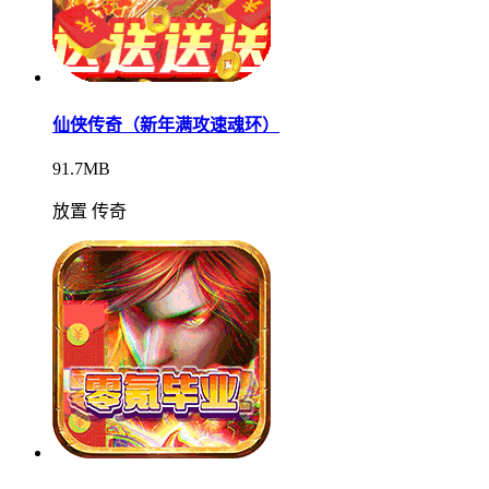
仙侠传奇（新年满攻速魂环）
91.7MB
放置 传奇