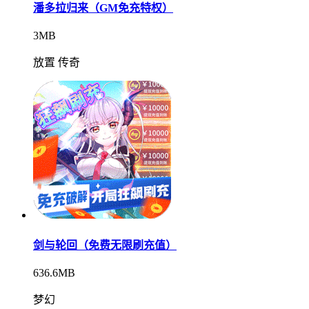
潘多拉归来（GM免充特权）
3MB
放置 传奇
剑与轮回（免费无限刷充值）
636.6MB
梦幻