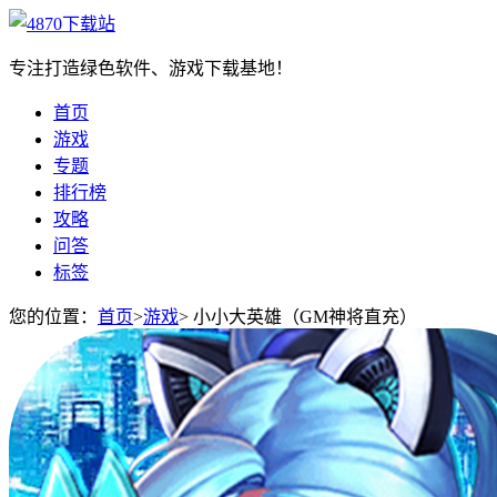
专注打造绿色软件、游戏下载基地！
首页
游戏
专题
排行榜
攻略
问答
标签
您的位置：
首页
>
游戏
>
小小大英雄（GM神将直充）