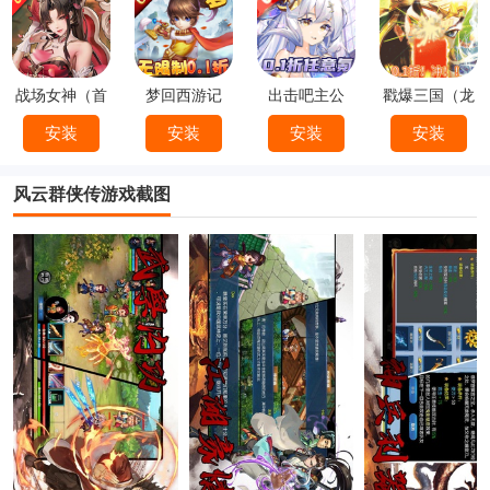
战场女神（首
梦回西游记
出击吧主公
戳爆三国（龙
续0.1折）
（0.1折）
（0.1折）
婿叫你0.1折）
安装
安装
安装
安装
风云群侠传游戏截图