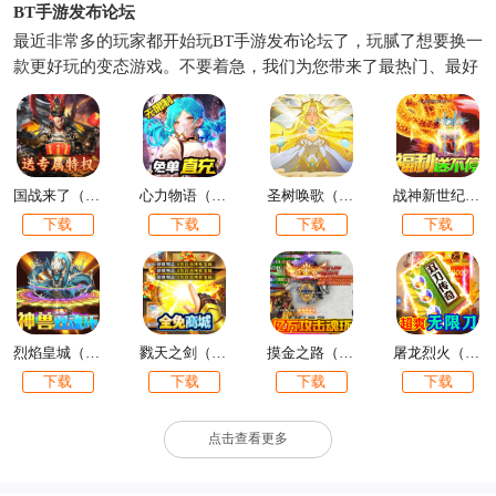
BT手游发布论坛
最近非常多的玩家都开始玩BT手游发布论坛了，玩腻了想要换一
款更好玩的变态游戏。不要着急，我们为您带来了最热门、最好
玩的变态件套免费下载，并且实时更新，为您带来最好的游戏体
验。下面就和小编一起来看看吧，总有一款BT手游发布论坛是你
喜欢的，快来下载体验吧。
国战来了（特权BOSS刷充）
心力物语（余额免单直充）
圣树唤歌（余额全免提充）
战神新世纪（兔兔超爆充）
下载
下载
下载
下载
烈焰皇城（神兽双魂环打金）
戮天之剑（飞升无限刷真充）
摸金之路（亿万攻击魂环）
屠龙烈火（送5万真充）
下载
下载
下载
下载
点击查看更多