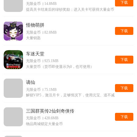
下载
无限金币
14.8MB
提高关卡结束后的绿钞奖励；进入关卡可获得大量金币，需完成新手
怪物萌拼
下载
无限金币
82.8MB
大量钥匙
车迷天堂
下载
无限金币
925.1MB
大量货币（货币即使显示为0，也可使用）
谪仙
下载
无限金币
75.1MB
解锁VIP5，激活月卡，足够情况下，使用元宝、道不减反增，无条
三国群英传2仙剑奇侠传
下载
无限金币
428.6MB
物品商城锁定大量金币