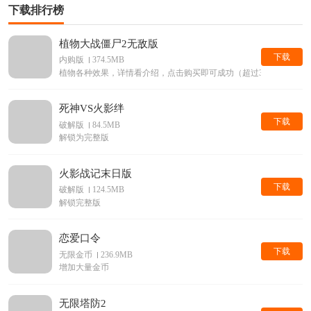
下载排行榜
植物大战僵尸2无敌版
下载
内购版
374.5MB
植物各种效果，详情看介绍，点击购买即可成功（超过30元的物品无
死神VS火影绊
下载
破解版
84.5MB
解锁为完整版
火影战记末日版
下载
破解版
124.5MB
解锁完整版
恋爱口令
下载
无限金币
236.9MB
增加大量金币
无限塔防2