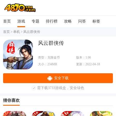
首页
游戏
专题
排行榜
攻略
问答
标签
首页
>
单机
>
风云群侠传
风云群侠传
类型：无限金币
版本：1.06
大小：234MB
更新：2022-04-18
安全下载
需下载3733游戏盒，安全绿色
猜你喜欢