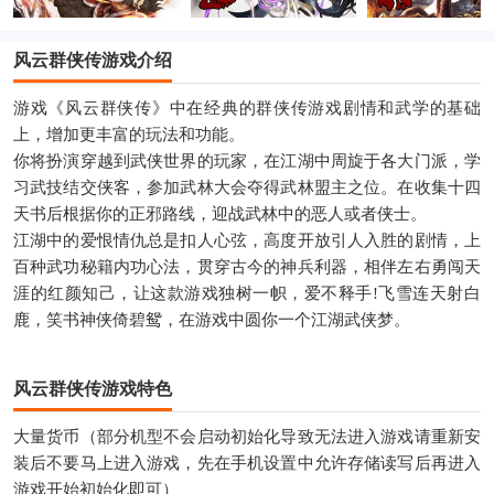
风云群侠传游戏介绍
游戏《风云群侠传》中在经典的群侠传游戏剧情和武学的基础
上，增加更丰富的玩法和功能。
你将扮演穿越到武侠世界的玩家，在江湖中周旋于各大门派，学
习武技结交侠客，参加武林大会夺得武林盟主之位。在收集十四
天书后根据你的正邪路线，迎战武林中的恶人或者侠士。
江湖中的爱恨情仇总是扣人心弦，高度开放引人入胜的剧情，上
百种武功秘籍内功心法，贯穿古今的神兵利器，相伴左右勇闯天
涯的红颜知己，让这款游戏独树一帜，爱不释手!飞雪连天射白
鹿，笑书神侠倚碧鸳，在游戏中圆你一个江湖武侠梦。
风云群侠传游戏特色
大量货币（部分机型不会启动初始化导致无法进入游戏请重新安
装后不要马上进入游戏，先在手机设置中允许存储读写后再进入
游戏开始初始化即可）