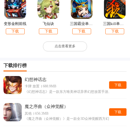
变形金刚前线
飞仙诀
三国霸业单机版
三国kill单机版
下载
下载
下载
下载
点击查看更多
下载排行榜
幻想神话志
下载
卡牌 放置
688.9MB
《幻想神话志》是一款东方唯美神话异界幻想放置手游。
魔之序曲（众神觉醒）
下载
其他
656.3MB
《魔之序曲（众神觉醒）》是一款全3D众神觉醒西方幻想手游。