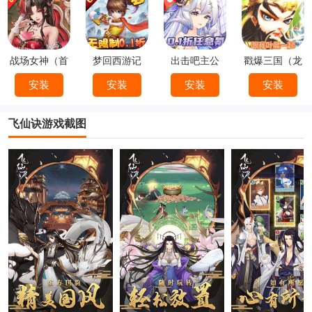
战场女神（首
梦回西游记
出击吧主公
戳爆三国（龙
续0.1折）
（0.1折）
（0.1折）
婿叫你0.1折）
安装
安装
安装
安装
飞仙诀游戏截图