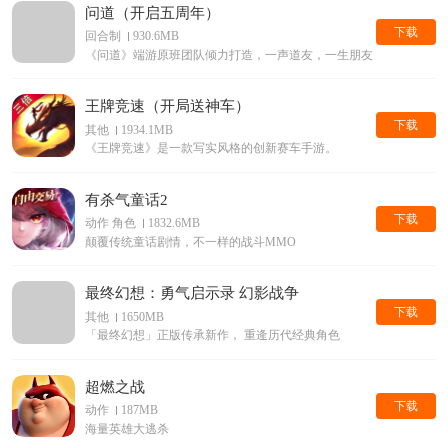
问道（开启五周年）
下载
回合制
930.6MB
《问道》端游原班团队倾力打造，一声道友，一生朋友
王牌竞速（开局送神车）
下载
其他
1934.1MB
《王牌竞速》是一款写实风格的创新赛车手游。
有杀气童话2
下载
动作 角色
1832.6MB
颠覆传统童话剧情，不一样的战斗MMO
最终幻想：勇气启示录 幻影战争
下载
其他
1650MB
「最终幻想」正版传承新作， 重逄历代经典角色
超燃之战
下载
动作
187MB
海量英雄大逃杀