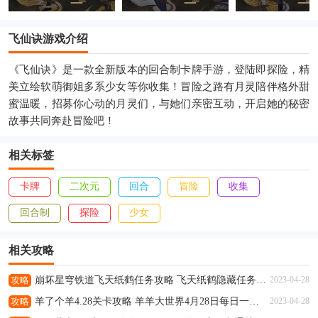
飞仙诀游戏介绍
《飞仙诀》是一款全新版本的回合制卡牌手游，登陆即探险，精
美立绘软萌御姐多系少女等你收集！冒险之路有月灵陪伴格外甜
蜜温暖，招募你心动的月灵们，与她们亲密互动，开启她的秘密
故事共同奔赴冒险吧！
相关标签
卡牌
二次元
回合
冒险
收集
回合制
探险
少女
相关攻略
攻略
崩坏星穹铁道飞天纸鹤任务攻略 飞天纸鹤隐藏任务通关流程解析
2023-04-28
攻略
羊了个羊4.28关卡攻略 羊羊大世界4月28日每日一关通关流程
2023-04-28