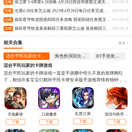
攻略
保卫萝卜4周赛4.28攻略 4月28日西游周赛图文通关流程
2023-04-28
攻略
光遇4.28任务怎么做 2023年4月28日每日任务完成攻略
2023-04-28
攻略
崩坏星穹铁道阴差阳错任务攻略 阴差阳错任务图文通关流程
2023-04-28
攻略
崩坏星穹铁道基座舱段三重权限怎么做 基座舱段三重权限任务攻略
2023-04-28
相关合集
更多 >
适合平民玩家的卡牌游戏
角色扮演回合制手游
BT手游发布论坛
适合平民玩家的卡牌游戏
适合平民玩家的卡牌游戏一直是手游圈中经久不衰的老牌网红
了，相信许多宝宝们都对平民卡牌安卓版手游推荐情有独钟，，
就帮大家盘点几款最适合平民的三国卡牌手游，耐玩又不烧钱~
乱世江湖
天地豪侠
口袋魔兽
混沌与秩序对决
下载
下载
下载
下载