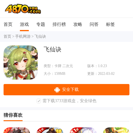
首页
游戏
专题
排行榜
攻略
问答
标签
首页
>
手机网游
>
飞仙诀
飞仙诀
类型：卡牌 二次元
版本：1.0.23
大小：159MB
更新：2022-03-02
安全下载
需下载3733游戏盒，安全绿色
猜你喜欢