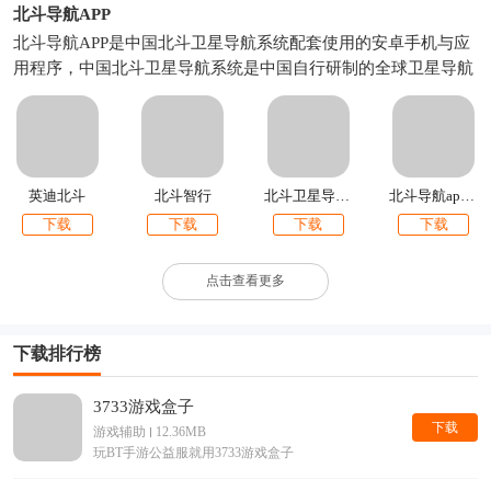
北斗导航APP
北斗导航APP是中国北斗卫星导航系统配套使用的安卓手机与应
用程序，中国北斗卫星导航系统是中国自行研制的全球卫星导航
系统。北斗卫星导航系统和美国GPS、俄罗斯GLONASS、欧盟
GALILEO，是联合国卫星导航委员会已认定的供应商。北斗卫
星导航系统由空间段、地面段和用户段三部分组成，可在全球范
围内全天候、全天时为各类用户提供高精度、高可靠定位、导
航、授时服务，并具短报文通信能力。
英迪北斗
北斗智行
北斗卫星导航系统
北斗导航app手机版
下载
下载
下载
下载
点击查看更多
下载排行榜
3733游戏盒子
下载
游戏辅助
12.36MB
玩BT手游公益服就用3733游戏盒子