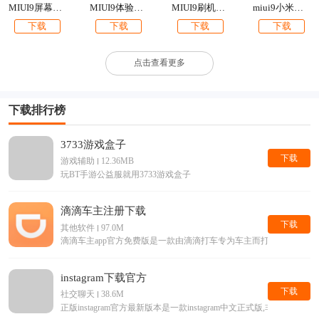
MIUI9屏幕边缘闪光
MIUI9体验版官方刷机包下载
MIUI9刷机包下载【附最新卡刷包+线刷包】
miui9小米钱包app提取版下载
下载
下载
下载
下载
点击查看更多
下载排行榜
3733游戏盒子
下载
游戏辅助
12.36MB
玩BT手游公益服就用3733游戏盒子
滴滴车主注册下载
下载
其他软件
97.0M
滴滴车主app官方免费版是一款由滴滴打车专为车主而打造的手机接单
instagram下载官方
下载
社交聊天
38.6M
正版instagram官方最新版本是一款instagram中文正式版,