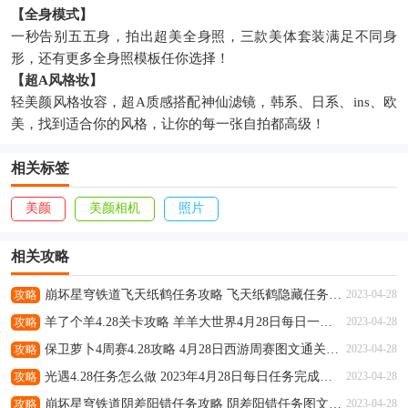
【全身模式】
一秒告别五五身，拍出超美全身照，三款美体套装满足不同身
形，还有更多全身照模板任你选择！
【超A风格妆】
轻美颜风格妆容，超A质感搭配神仙滤镜，韩系、日系、ins、欧
美，找到适合你的风格，让你的每一张自拍都高级！
相关标签
美颜
美颜相机
照片
相关攻略
攻略
崩坏星穹铁道飞天纸鹤任务攻略 飞天纸鹤隐藏任务通关流程解析
2023-04-28
攻略
羊了个羊4.28关卡攻略 羊羊大世界4月28日每日一关通关流程
2023-04-28
攻略
保卫萝卜4周赛4.28攻略 4月28日西游周赛图文通关流程
2023-04-28
攻略
光遇4.28任务怎么做 2023年4月28日每日任务完成攻略
2023-04-28
攻略
崩坏星穹铁道阴差阳错任务攻略 阴差阳错任务图文通关流程
2023-04-28