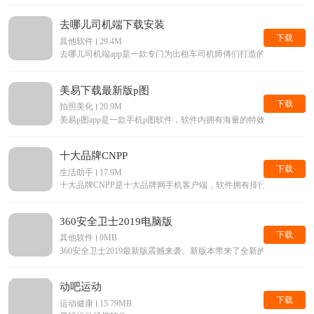
去哪儿司机端下载安装
下载
其他软件
29.4M
去哪儿司机端app是一款专门为出租车司机师傅们打造的手机平台
美易下载最新版p图
下载
拍照美化
20.9M
美易p图app是一款手机p图软件，软件内拥有海量的特效滤镜等美
十大品牌CNPP
下载
生活助手
17.9M
十大品牌CNPP是十大品牌网手机客户端，软件拥有排行榜查询，
360安全卫士2019电脑版
下载
其他软件
0MB
360安全卫士2019最新版震撼来袭。新版本带来了全新的界面，
动吧运动
下载
运动健康
15.79MB