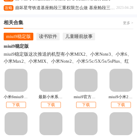
攻略
崩坏星穹铁道基座舱段三重权限怎么做 基座舱段三重权限任务攻略
2023-04-28
相关合集
更多 >
miui9稳定版
读书软件
儿童睡前故事
miui9稳定版
miui9稳定版这次推送的机型有小米MIX2、小米Note3、小米6、
小米Max2、小米MIX、小米Note2、小米5/5c/5X/5s/5sPlus、红
米Note5A、红米5A、红米Note4X高通版、小米Note顶配版、小
米4s/4c。有你的机型吗？如果有的话就快来下载吧！本站提供各
个手机型号的miui9官方安装包下载。比如小米5miui9稳定版下
载、米6miui9稳定版官方刷机包下载等。
小米6miui9官方刷机包下载
最新小米系统miui9下载
miui9官方刷机包下载2017最新版
miui9小米2s官方内测刷机包下载
下载
下载
下载
下载