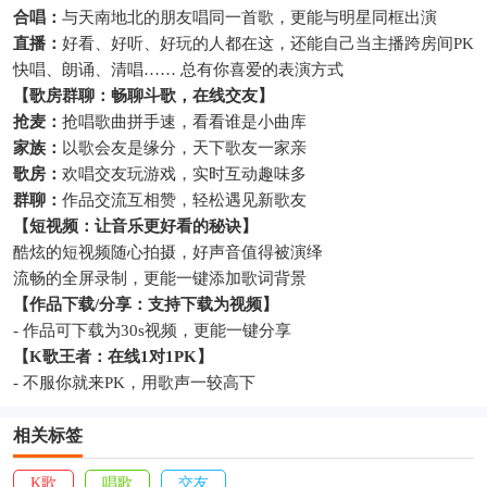
合唱：
与天南地北的朋友唱同一首歌，更能与明星同框出演
直播：
好看、好听、好玩的人都在这，还能自己当主播跨房间PK
快唱、朗诵、清唱…… 总有你喜爱的表演方式
【歌房群聊：畅聊斗歌，在线交友】
抢麦：
抢唱歌曲拼手速，看看谁是小曲库
家族：
以歌会友是缘分，天下歌友一家亲
歌房：
欢唱交友玩游戏，实时互动趣味多
群聊：
作品交流互相赞，轻松遇见新歌友
【短视频：让音乐更好看的秘诀】
酷炫的短视频随心拍摄，好声音值得被演绎
流畅的全屏录制，更能一键添加歌词背景
【作品下载/分享：支持下载为视频】
- 作品可下载为30s视频，更能一键分享
【K歌王者：在线1对1PK】
- 不服你就来PK，用歌声一较高下
相关标签
K歌
唱歌
交友