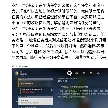
崩坏星穹铁道阴差阳错任务怎么做？这个任务的难度不
大，玩家可以去和艾丝妲对话触发任务，完成阴差阳错
任务的方法小编已经整理好分享在下面，大家可以通过
小编带来的攻略快速的了解清楚阴差阳错任务的详情。
崩坏星穹铁道阴差阳错任务攻略一、阴差阳错等级限
制：开拓等级达到13级触发方法：与艾丝妲对话二、任
务攻略1、触发任务后来到艾丝妲处对话后跟随小狗佩佩
来到第一个地点;2、然后与卡波特对话，然后选择-表示
认同;3、接着选择-妙语连珠;4、接着继续对话选择-以开
除为由;5、随后获得一组任务道具;6、和艾丝妲对话后来
2023-04-28