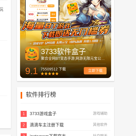
玩
3733软件盒子
聚合全网BT变态手游,网游无限元宝公益服
9.1
75509512 下载
立即下载
软件排行榜
3733游戏盒子
游戏辅助
1
滴滴车主注册下载
其他软件
2