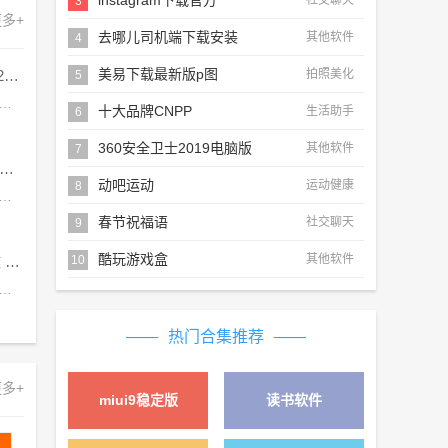
instagram下载官方
社交聊天
3
多+
去哪儿司机端下载安装
其他软件
4
美易下载最新版p图
羊了个羊4.28关卡攻略 羊羊大世界4月28日每日一关通关流程
拍照美化
5
结构比较简单，想要通关的玩家可以直接查看下面的攻略，小编已经将4.28关卡的通关流程分享在下方，还未过关的玩家可以多来了解一下。羊了个羊4.28关卡攻略1、先分析结构，主楼区的楼梯是两个正方形，悬空区的卡牌会比较分散，在几个角落;2、今天的难度就是在正方形楼梯上，玩家要均匀的去消除，一排一排的往下拿就可以;3、前期先不要动悬空区和盲盒区的，等后期主楼区没有牌了可以消除了，再去搭配消除掉就可以。羊羊大世界4.28攻略1、进入关卡
十大品牌CNPP
生活助手
6
360安全卫士2019电脑版
其他软件
7
4.28任务怎么做 2023年4月28日每日任务完成攻略
动吧运动
运动健康
8
新四个任务，今天的任务大家可以去云野地图完成，任务的通关流程小编已经整理好分享在下面，各位小伙伴赶紧来小编这里多了解一下吧。光遇2023年4月28日每日任务完成攻略任务地点玩家们可以在云野这个地方进行完成每日任务，请看下面的详细攻略!任务一：和陌生人一起坐在长凳上0/1完成方法：和陌生玩家一起坐在石凳上即可完成注：除晨岛和遇境-外，其他地图大厅前均有石凳。任务二：在云野重温先祖的美好回忆0/1完成方法：点燃先祖重温回忆位置：云
春节祝福语
社交聊天
9
酷玩游戏盒
其他软件
崩坏星穹铁道基座舱段三重权限怎么做 基座舱段三重权限任务攻略
10
权限卡的位置小编已经分享在下面，还不清楚三重权限任务如何完成的小伙伴，赶紧来小编这里多了解一下任务的详情，帮助大家快速的完成任务挑战。崩坏星穹铁道基座舱段三重权限怎么做一、前置任务1、“三重权限”隐藏任务有一个前置任务——“复兴之路”，过主线的时候会自动接取，先去完成它，跟着任务指引走就好了，完成“复兴之路”任务后，接下来开始我们的“三重权限”隐藏任务;二、“集团”权限收集2、完成“复兴之路”任务后，在地点的旁边有一个叫做“狂
热门合集推荐
多+
miui9稳定版
读书软件
详情 »