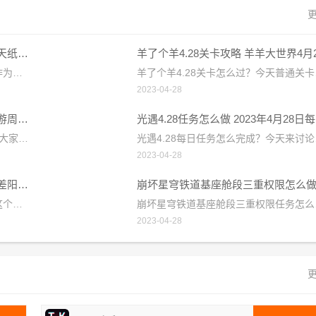
更
崩坏星穹铁道飞天纸鹤任务攻略 飞天纸鹤隐藏任务通关流程解析
崩坏星穹铁道飞天纸鹤任务怎么做？作为游戏中的隐藏任务，很多小伙伴都还不清楚飞天纸鹤任务的通关方法，今天小编就带着大家一起来了解一下飞天纸鹤任务是如何完成的，过关流程大家可以多看看下面的攻略哦。崩坏星穹铁道飞天纸鹤任务攻略1、先来到支援舱段电力室位置，走到电脑处与电脑交互;2、对话可以依次选择：闭着眼乱输-找回密码-密保问题-黑塔女士-暂无-「飞天纸鹤」内藏玄机;3、等交互完成后在房间内找千纸鹤(四个在房间内，最后一个在房间门口)，位置如下图：4、一共有五个千纸鹤，其中在房间门口找到千纸鹤与其互动
羊了个羊4.28关卡怎么过？今天普通关卡和羊羊大世界的关卡都不难，整体
2023-04-28
保卫萝卜4周赛4.28攻略 4月28日西游周赛图文通关流程
光遇
保卫萝卜4周赛4.28怎么过？今天带着大家来了解最新周赛的通关方法，过关的流程小编已经整理好分享在下面，大家可以通过下面小编带来的攻略了解清楚周赛4.28过关的方法，今天关卡中冰冻兔很多，大家需要注意打掉冰冻兔之后随机放的冰块，需要及时清理才行。保卫萝卜4周赛4.28攻略1、开局在右下角和萝卜右上方放多重箭，下面的多重箭先清理周围道具，清理完还是放多重箭，之后可以锁定上方的钱袋打，可以顺便打到兔子，之后往最上方清理，清完放多重箭;2、之后开始往左侧清理，这一关主要是靠多重箭，清理完都放多重箭就可
光遇4.28每日任务怎么完成？今天来讨论日常任务的通关方法，每天都会刷
2023-04-28
崩坏星穹铁道阴差阳错任务攻略 阴差阳错任务图文通关流程
崩坏星穹铁道阴差阳错任务怎么做？这个任务的难度不大，玩家可以去和艾丝妲对话触发任务，完成阴差阳错任务的方法小编已经整理好分享在下面，大家可以通过小编带来的攻略快速的了解清楚阴差阳错任务的详情。崩坏星穹铁道阴差阳错任务攻略一、阴差阳错等级限制：开拓等级达到13级触发方法：与艾丝妲对话二、任务攻略1、触发任务后来到艾丝妲处对话后跟随小狗佩佩来到第一个地点;2、然后与卡波特对话，然后选择-表示认同;3、接着选择-妙语连珠;4、接着继续对话选择-以开除为由;5、随后获得一组任务道具;6、和艾丝妲对话后来
崩坏星穹铁道基座舱段三重权限任务怎么完成？任务中需要去寻找三张权限卡，
2023-04-28
更