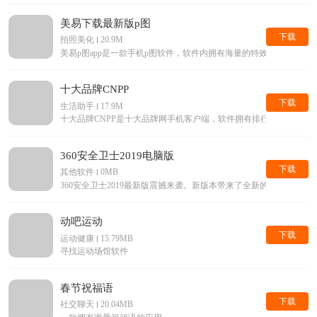
美易下载最新版p图
下载
拍照美化
20.9M
美易p图app是一款手机p图软件，软件内拥有海量的特效滤镜等美
十大品牌CNPP
下载
生活助手
17.9M
十大品牌CNPP是十大品牌网手机客户端，软件拥有排行榜查询，
360安全卫士2019电脑版
下载
其他软件
0MB
360安全卫士2019最新版震撼来袭。新版本带来了全新的界面，
动吧运动
下载
运动健康
15.79MB
寻找运动场馆软件
春节祝福语
下载
社交聊天
20.04MB