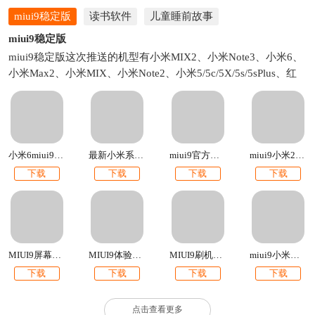
miui9稳定版
读书软件
儿童睡前故事
miui9稳定版
miui9稳定版这次推送的机型有小米MIX2、小米Note3、小米6、
小米Max2、小米MIX、小米Note2、小米5/5c/5X/5s/5sPlus、红
米Note5A、红米5A、红米Note4X高通版、小米Note顶配版、小
米4s/4c。有你的机型吗？如果有的话就快来下载吧！本站提供各
个手机型号的miui9官方安装包下载。比如小米5miui9稳定版下
载、米6miui9稳定版官方刷机包下载等。
小米6miui9官方刷机包下载
最新小米系统miui9下载
miui9官方刷机包下载2017最新版
miui9小米2s官方内测刷机包下载
下载
下载
下载
下载
MIUI9屏幕边缘闪光
MIUI9体验版官方刷机包下载
MIUI9刷机包下载【附最新卡刷包+线刷包】
miui9小米钱包app提取版下载
下载
下载
下载
下载
点击查看更多