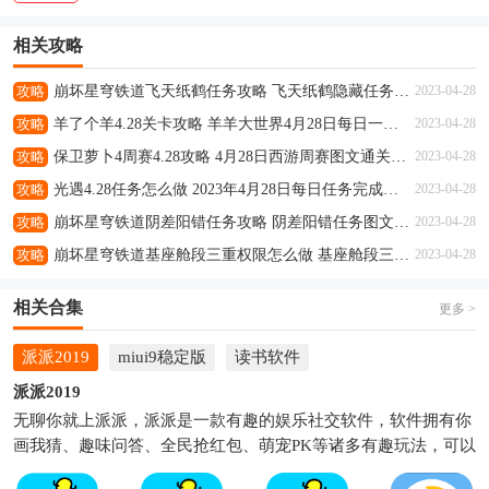
相关攻略
攻略
崩坏星穹铁道飞天纸鹤任务攻略 飞天纸鹤隐藏任务通关流程解析
2023-04-28
攻略
羊了个羊4.28关卡攻略 羊羊大世界4月28日每日一关通关流程
2023-04-28
攻略
保卫萝卜4周赛4.28攻略 4月28日西游周赛图文通关流程
2023-04-28
攻略
光遇4.28任务怎么做 2023年4月28日每日任务完成攻略
2023-04-28
攻略
崩坏星穹铁道阴差阳错任务攻略 阴差阳错任务图文通关流程
2023-04-28
攻略
崩坏星穹铁道基座舱段三重权限怎么做 基座舱段三重权限任务攻略
2023-04-28
相关合集
更多 >
派派2019
miui9稳定版
读书软件
派派2019
无聊你就上派派，派派是一款有趣的娱乐社交软件，软件拥有你
画我猜、趣味问答、全民抢红包、萌宠PK等诸多有趣玩法，可以
让用户更有趣社交，并且软件获取红包还可以直接提现。