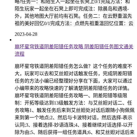
略!任务一：和陌生人一起坐在长凳上0/1完成方法：和
陌生玩家一起坐在石凳上即可完成注：除晨岛和遇境-
外，其他地图大厅前均有石凳。任务二：在云野重温先
祖的美好回忆0/1完成方法：点燃先祖重温回忆位置：云
2023-04-28
崩坏星穹铁道阴差阳错任务攻略 阴差阳错任务图文通关
流程
崩坏星穹铁道阴差阳错任务怎么做？这个任务的难度不
大，玩家可以去和艾丝妲对话触发任务，完成阴差阳错
任务的方法小编已经整理好分享在下面，大家可以通过
小编带来的攻略快速的了解清楚阴差阳错任务的详情。
崩坏星穹铁道阴差阳错任务攻略一、阴差阳错等级限
制：开拓等级达到13级触发方法：与艾丝妲对话二、任
务攻略1、触发任务后来到艾丝妲处对话后跟随小狗佩佩
来到第一个地点;2、然后与卡波特对话，然后选择-表示
认同;3、接着选择-妙语连珠;4、接着继续对话选择-以开
除为由;5、随后获得一组任务道具;6、和艾丝妲对话后来