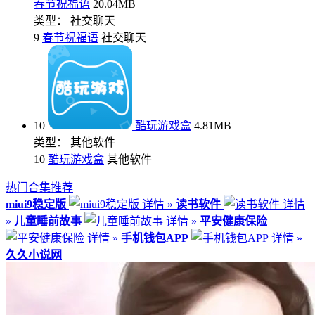
春节祝福语
20.04MB
类型： 社交聊天
9
春节祝福语
社交聊天
10
酷玩游戏盒
4.81MB
类型： 其他软件
10
酷玩游戏盒
其他软件
热门合集推荐
miui9稳定版
详情 »
读书软件
详情
»
儿童睡前故事
详情 »
平安健康保险
详情 »
手机钱包APP
详情 »
久久小说网