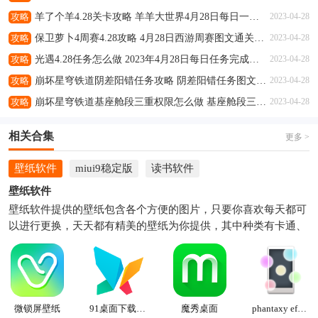
攻略
羊了个羊4.28关卡攻略 羊羊大世界4月28日每日一关通关流程
2023-04-28
攻略
保卫萝卜4周赛4.28攻略 4月28日西游周赛图文通关流程
2023-04-28
攻略
光遇4.28任务怎么做 2023年4月28日每日任务完成攻略
2023-04-28
攻略
崩坏星穹铁道阴差阳错任务攻略 阴差阳错任务图文通关流程
2023-04-28
攻略
崩坏星穹铁道基座舱段三重权限怎么做 基座舱段三重权限任务攻略
2023-04-28
相关合集
更多 >
壁纸软件
miui9稳定版
读书软件
壁纸软件
壁纸软件提供的壁纸包含各个方便的图片，只要你喜欢每天都可
以进行更换，天天都有精美的壁纸为你提供，其中种类有卡通、
风景、美女、帅哥、电影、游戏、汽车、体育等，人物、动漫、
电影都可以在壁纸软件中找到，让你看到手机时候会一个新鲜
感，也会把手机变得更漂亮，更有个性。本页面收集了很多不同
的手机壁纸软件，喜欢哪一款就来下载收藏吧！
微锁屏壁纸
91桌面下载最新版
魔秀桌面
phantaxy effect软件下载