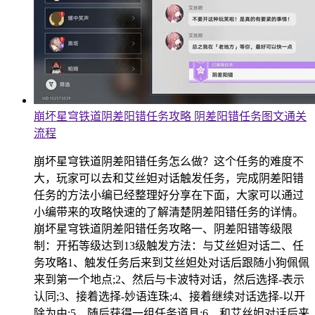
崩坏星穹铁道阴差阳错任务攻略 阴差阳错任务图文通关
流程
崩坏星穹铁道阴差阳错任务怎么做？这个任务的难度不
大，玩家可以去和艾丝妲对话触发任务，完成阴差阳错
任务的方法小编已经整理好分享在下面，大家可以通过
小编带来的攻略快速的了解清楚阴差阳错任务的详情。
崩坏星穹铁道阴差阳错任务攻略一、阴差阳错等级限
制：开拓等级达到13级触发方法：与艾丝妲对话二、任
务攻略1、触发任务后来到艾丝妲处对话后跟随小狗佩佩
来到第一个地点;2、然后与卡波特对话，然后选择-表示
认同;3、接着选择-妙语连珠;4、接着继续对话选择-以开
除为由;5、随后获得一组任务道具;6、和艾丝妲对话后来