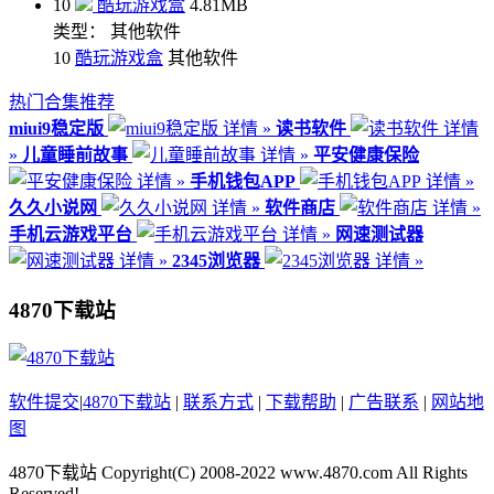
10
酷玩游戏盒
4.81MB
类型： 其他软件
10
酷玩游戏盒
其他软件
热门合集推荐
miui9稳定版
详情 »
读书软件
详情
»
儿童睡前故事
详情 »
平安健康保险
详情 »
手机钱包APP
详情 »
久久小说网
详情 »
软件商店
详情 »
手机云游戏平台
详情 »
网速测试器
详情 »
2345浏览器
详情 »
4870下载站
软件提交
|
4870下载站
|
联系方式
|
下载帮助
|
广告联系
|
网站地
图
4870下载站
Copyright(C) 2008-2022 www.4870.com All Rights
Reserved!