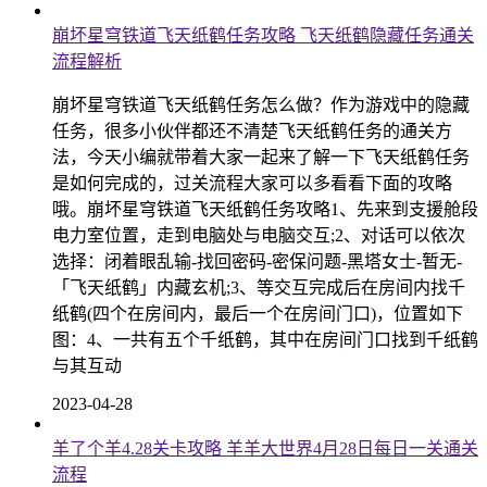
崩坏星穹铁道飞天纸鹤任务攻略 飞天纸鹤隐藏任务通关
流程解析
崩坏星穹铁道飞天纸鹤任务怎么做？作为游戏中的隐藏
任务，很多小伙伴都还不清楚飞天纸鹤任务的通关方
法，今天小编就带着大家一起来了解一下飞天纸鹤任务
是如何完成的，过关流程大家可以多看看下面的攻略
哦。崩坏星穹铁道飞天纸鹤任务攻略1、先来到支援舱段
电力室位置，走到电脑处与电脑交互;2、对话可以依次
选择：闭着眼乱输-找回密码-密保问题-黑塔女士-暂无-
「飞天纸鹤」内藏玄机;3、等交互完成后在房间内找千
纸鹤(四个在房间内，最后一个在房间门口)，位置如下
图：4、一共有五个千纸鹤，其中在房间门口找到千纸鹤
与其互动
2023-04-28
羊了个羊4.28关卡攻略 羊羊大世界4月28日每日一关通关
流程