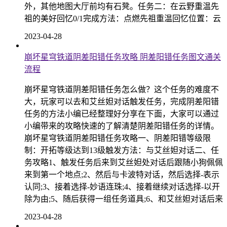
外，其他地图大厅前均有石凳。任务二：在云野重温先
祖的美好回忆0/1完成方法：点燃先祖重温回忆位置：云
2023-04-28
崩坏星穹铁道阴差阳错任务攻略 阴差阳错任务图文通关
流程
崩坏星穹铁道阴差阳错任务怎么做？这个任务的难度不
大，玩家可以去和艾丝妲对话触发任务，完成阴差阳错
任务的方法小编已经整理好分享在下面，大家可以通过
小编带来的攻略快速的了解清楚阴差阳错任务的详情。
崩坏星穹铁道阴差阳错任务攻略一、阴差阳错等级限
制：开拓等级达到13级触发方法：与艾丝妲对话二、任
务攻略1、触发任务后来到艾丝妲处对话后跟随小狗佩佩
来到第一个地点;2、然后与卡波特对话，然后选择-表示
认同;3、接着选择-妙语连珠;4、接着继续对话选择-以开
除为由;5、随后获得一组任务道具;6、和艾丝妲对话后来
2023-04-28