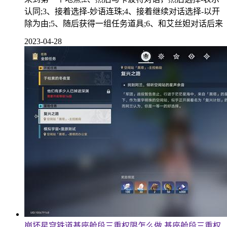
认同;3、接着选择-妙语连珠;4、接着继续对话选择-以开
除为由;5、随后获得一组任务道具;6、和艾丝妲对话后来
2023-04-28
崩坏星穹铁道基座舱段三重权限怎么做 基座舱段三重权