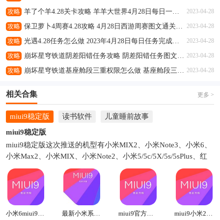
攻略
羊了个羊4.28关卡攻略 羊羊大世界4月28日每日一关通关流程
2023-04-28
攻略
保卫萝卜4周赛4.28攻略 4月28日西游周赛图文通关流程
2023-04-28
攻略
光遇4.28任务怎么做 2023年4月28日每日任务完成攻略
2023-04-28
攻略
崩坏星穹铁道阴差阳错任务攻略 阴差阳错任务图文通关流程
2023-04-28
攻略
崩坏星穹铁道基座舱段三重权限怎么做 基座舱段三重权限任务攻略
2023-04-28
相关合集
更多 >
miui9稳定版
读书软件
儿童睡前故事
miui9稳定版
miui9稳定版这次推送的机型有小米MIX2、小米Note3、小米6、
小米Max2、小米MIX、小米Note2、小米5/5c/5X/5s/5sPlus、红
米Note5A、红米5A、红米Note4X高通版、小米Note顶配版、小
米4s/4c。有你的机型吗？如果有的话就快来下载吧！本站提供各
个手机型号的miui9官方安装包下载。比如小米5miui9稳定版下
载、米6miui9稳定版官方刷机包下载等。
最新小米系统miui9下载
小米6miui9官方刷机包下载
miui9官方刷机包下载2017最新版
miui9小米2s官方内测刷机包下载