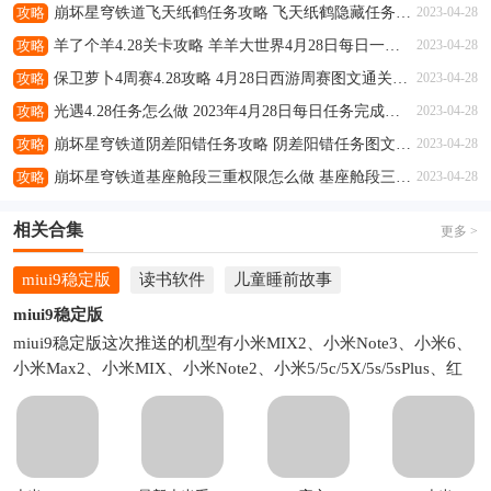
攻略
崩坏星穹铁道飞天纸鹤任务攻略 飞天纸鹤隐藏任务通关流程解析
2023-04-28
攻略
羊了个羊4.28关卡攻略 羊羊大世界4月28日每日一关通关流程
2023-04-28
攻略
保卫萝卜4周赛4.28攻略 4月28日西游周赛图文通关流程
2023-04-28
攻略
光遇4.28任务怎么做 2023年4月28日每日任务完成攻略
2023-04-28
攻略
崩坏星穹铁道阴差阳错任务攻略 阴差阳错任务图文通关流程
2023-04-28
攻略
崩坏星穹铁道基座舱段三重权限怎么做 基座舱段三重权限任务攻略
2023-04-28
相关合集
更多 >
miui9稳定版
读书软件
儿童睡前故事
miui9稳定版
miui9稳定版这次推送的机型有小米MIX2、小米Note3、小米6、
小米Max2、小米MIX、小米Note2、小米5/5c/5X/5s/5sPlus、红
米Note5A、红米5A、红米Note4X高通版、小米Note顶配版、小
米4s/4c。有你的机型吗？如果有的话就快来下载吧！本站提供各
个手机型号的miui9官方安装包下载。比如小米5miui9稳定版下
载、米6miui9稳定版官方刷机包下载等。