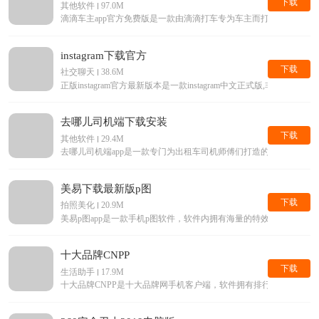
下载
其他软件
97.0M
滴滴车主app官方免费版是一款由滴滴打车专为车主而打造的手机接单
instagram下载官方
下载
社交聊天
38.6M
正版instagram官方最新版本是一款instagram中文正式版,
去哪儿司机端下载安装
下载
其他软件
29.4M
去哪儿司机端app是一款专门为出租车司机师傅们打造的手机平台
美易下载最新版p图
下载
拍照美化
20.9M
美易p图app是一款手机p图软件，软件内拥有海量的特效滤镜等美
十大品牌CNPP
下载
生活助手
17.9M
十大品牌CNPP是十大品牌网手机客户端，软件拥有排行榜查询，