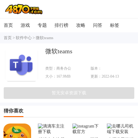
首页
游戏
专题
排行榜
攻略
问答
标签
首页
>
软件中心
>
微软teams
微软teams
类型：商务办公
版本：
大小：167.9MB
1416/1.0.0.2022233101
更新：2022-04-13
暂无安卓资源下载
猜你喜欢