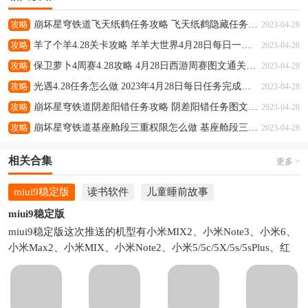
攻略
崩坏星穹铁道飞天纸鹤任务攻略 飞天纸鹤隐藏任务通关流程解析
2023-04-28
攻略
羊了个羊4.28关卡攻略 羊羊大世界4月28日每日一关通关流程
2023-04-28
攻略
保卫萝卜4周赛4.28攻略 4月28日西游周赛图文通关流程
2023-04-28
攻略
光遇4.28任务怎么做 2023年4月28日每日任务完成攻略
2023-04-28
攻略
崩坏星穹铁道阴差阳错任务攻略 阴差阳错任务图文通关流程
2023-04-28
攻略
崩坏星穹铁道基座舱段三重权限怎么做 基座舱段三重权限任务攻略
2023-04-28
相关合集
更多 >
miui9稳定版
读书软件
儿童睡前故事
miui9稳定版
miui9稳定版这次推送的机型有小米MIX2、小米Note3、小米6、
小米Max2、小米MIX、小米Note2、小米5/5c/5X/5s/5sPlus、红
米Note5A、红米5A、红米Note4X高通版、小米Note顶配版、小
米4s/4c。有你的机型吗？如果有的话就快来下载吧！本站提供各
个手机型号的miui9官方安装包下载。比如小米5miui9稳定版下