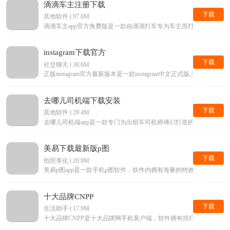
滴滴车主注册下载
下载
其他软件
97.0M
滴滴车主app官方免费版是一款由滴滴打车专为车主而打造的手机接单
instagram下载官方
下载
社交聊天
38.6M
正版instagram官方最新版本是一款instagram中文正式版,
去哪儿司机端下载安装
下载
其他软件
29.4M
去哪儿司机端app是一款专门为出租车司机师傅们打造的手机平台
美易下载最新版p图
下载
拍照美化
20.9M
美易p图app是一款手机p图软件，软件内拥有海量的特效滤镜等美
十大品牌CNPP
下载
生活助手
17.9M
十大品牌CNPP是十大品牌网手机客户端，软件拥有排行榜查询，