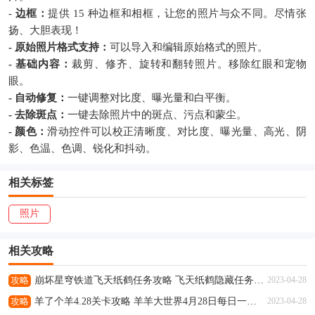
-
边框：
提供 15 种边框和相框，让您的照片与众不同。尽情张
扬、大胆表现！
- 原始照片格式支持：
可以导入和编辑原始格式的照片。
- 基础内容：
裁剪、修齐、旋转和翻转照片。移除红眼和宠物
眼。
- 自动修复：
一键调整对比度、曝光量和白平衡。
- 去除斑点：
一键去除照片中的斑点、污点和蒙尘。
- 颜色：
滑动控件可以校正清晰度、对比度、曝光量、高光、阴
影、色温、色调、锐化和抖动。
相关标签
照片
相关攻略
攻略
崩坏星穹铁道飞天纸鹤任务攻略 飞天纸鹤隐藏任务通关流程解析
2023-04-28
攻略
羊了个羊4.28关卡攻略 羊羊大世界4月28日每日一关通关流程
2023-04-28