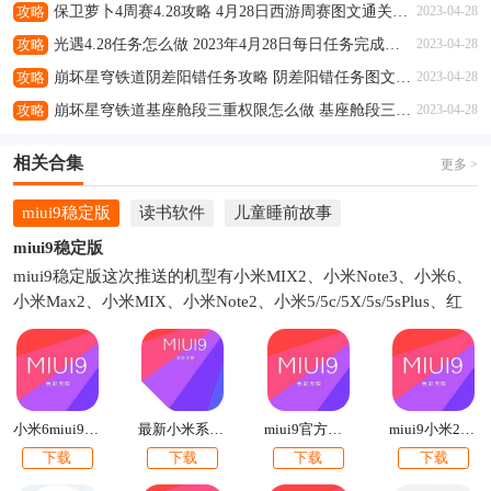
攻略
保卫萝卜4周赛4.28攻略 4月28日西游周赛图文通关流程
2023-04-28
攻略
光遇4.28任务怎么做 2023年4月28日每日任务完成攻略
2023-04-28
攻略
崩坏星穹铁道阴差阳错任务攻略 阴差阳错任务图文通关流程
2023-04-28
攻略
崩坏星穹铁道基座舱段三重权限怎么做 基座舱段三重权限任务攻略
2023-04-28
相关合集
更多 >
miui9稳定版
读书软件
儿童睡前故事
miui9稳定版
miui9稳定版这次推送的机型有小米MIX2、小米Note3、小米6、
小米Max2、小米MIX、小米Note2、小米5/5c/5X/5s/5sPlus、红
米Note5A、红米5A、红米Note4X高通版、小米Note顶配版、小
米4s/4c。有你的机型吗？如果有的话就快来下载吧！本站提供各
个手机型号的miui9官方安装包下载。比如小米5miui9稳定版下
载、米6miui9稳定版官方刷机包下载等。
最新小米系统miui9下载
小米6miui9官方刷机包下载
miui9官方刷机包下载2017最新版
miui9小米2s官方内测刷机包下载
下载
下载
下载
下载