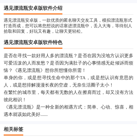
遇见漂流瓶安卓版软件介绍
遇见漂流瓶安卓版，一款优质的匿名聊天交友工具，模拟漂流瓶形式
打造而成，您可以将您想说的话塞进漂流瓶中，丢入大海，等待别人
拾取和回复，好玩又有趣，让聊天更轻松。
遇见漂流瓶安卓版软件特色
是否在寻找一款好用人多的漂流瓶？是否在因为没地方认识更多
可爱活泼的人而发愁？是否因为满肚子的心事情感无处倾诉而烦
恼？《遇见漂流瓶》想你所想懂你所需！
单身的你，或是想寻找生命中的那个TA，或是想认识有意思的
人，或是想排解漫漫长夜的空虚，无奈生活圈子太小！
在繁忙的城市里，每天都有无数的人在擦肩而过，却又没有方法
彼此相识！
《遇见漂流瓶》是一种全新的相遇方式：简单、心动、惊喜，相
遇本就该如此美好......
相关标签