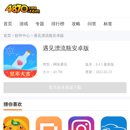
首页
游戏
专题
排行榜
攻略
问答
标签
首页
>
软件中心
>
遇见漂流瓶安卓版
遇见漂流瓶安卓版
类型：网络通讯
版本：8.4.1 最新版
大小：43.7M
更新：2022-02-23
暂无安卓资源下载
猜你喜欢