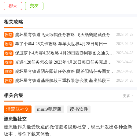
聊天
交友
相关攻略
攻略
崩坏星穹铁道飞天纸鹤任务攻略 飞天纸鹤隐藏任务通关流程解析
2023-04-28
攻略
羊了个羊4.28关卡攻略 羊羊大世界4月28日每日一关通关流程
2023-04-28
攻略
保卫萝卜4周赛4.28攻略 4月28日西游周赛图文通关流程
2023-04-28
攻略
光遇4.28任务怎么做 2023年4月28日每日任务完成攻略
2023-04-28
攻略
崩坏星穹铁道阴差阳错任务攻略 阴差阳错任务图文通关流程
2023-04-28
攻略
崩坏星穹铁道基座舱段三重权限怎么做 基座舱段三重权限任务攻略
2023-04-28
相关合集
更多 >
漂流瓶社交
miui9稳定版
读书软件
漂流瓶社交
漂流瓶作为最受欢迎的微信匿名隐形社交，现已开发出各种全新
版本，等你下载来体验。