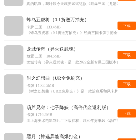
真的聒噪，我叶晨今天就要试试这款《戳爆三国（龙婿叫你0.1折）
蜂鸟五虎将（0.1折送万抽充）
下载
卡牌 三国
133.4MB
《蜂鸟五虎将（0.1折送万抽充）》经典三国卡牌手游全新0.1折版本
龙城传奇（异火送武魂）
下载
放置 三国
104.5MB
龙城传奇（异火送武魂）是一款2022全新专属三国版本传奇手游
时之幻想曲（UR全免刷充）
下载
卡牌
1005.5MB
《时之幻想曲（UR全免刷充）》是一款治愈系和风卡牌游戏
葫芦兄弟：七子降妖（高倍代金返利版）
下载
卡牌
716.5MB
由上海美术电影制片厂正版授权，以86年剪纸风《葫芦兄弟》动画片
黑月（神选异能高爆打金）