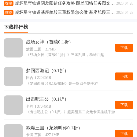
攻略
崩坏星穹铁道阴差阳错任务攻略 阴差阳错任务图文通关流程
2023-04-28
攻略
崩坏星穹铁道基座舱段三重权限怎么做 基座舱段三重权限任务攻略
2023-04-28
下载排行榜
战场女神（首续0.1折）
下载
放置 三国
2.7MB
《战场女神（首续0.1折）》三国乱世，群雄并起
梦回西游记（0.1折）
下载
回合
229.9MB
《梦回西游记-0.1折扣服》是一款回合制手游
出击吧主公（0.1折）
下载
卡牌
370.4MB
《出击吧主公（0.1折）》超美甜系二次元卡牌挂机手游它来了
戳爆三国（龙婿叫你0.1折）
下载
卡牌 三国
427.1MB