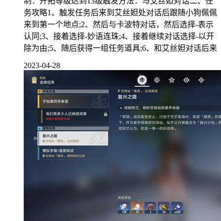
制：开拓等级达到13级触发方法：与艾丝妲对话二、任
务攻略1、触发任务后来到艾丝妲处对话后跟随小狗佩佩
来到第一个地点;2、然后与卡波特对话，然后选择-表示
认同;3、接着选择-妙语连珠;4、接着继续对话选择-以开
除为由;5、随后获得一组任务道具;6、和艾丝妲对话后来
2023-04-28